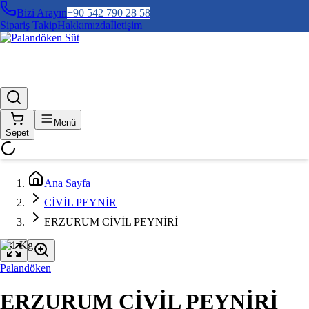
Bizi Arayın
+90 542 790 28 58
Sipariş Takip
Hakkımızda
İletişim
Menü
Sepet
Ana Sayfa
CİVİL PEYNİR
ERZURUM CİVİL PEYNİRİ
Palandöken
ERZURUM CİVİL PEYNİRİ