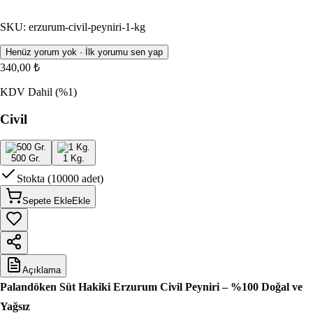
SKU
:
erzurum-civil-peyniri-1-kg
Henüz yorum yok · İlk yorumu sen yap
340,00 ₺
KDV Dahil
(%1)
Civil
500 Gr.
1 Kg.
Stokta (10000 adet)
Sepete Ekle
Ekle
Açıklama
Palandöken Süt Hakiki Erzurum Civil Peyniri – %100 Doğal ve
Yağsız