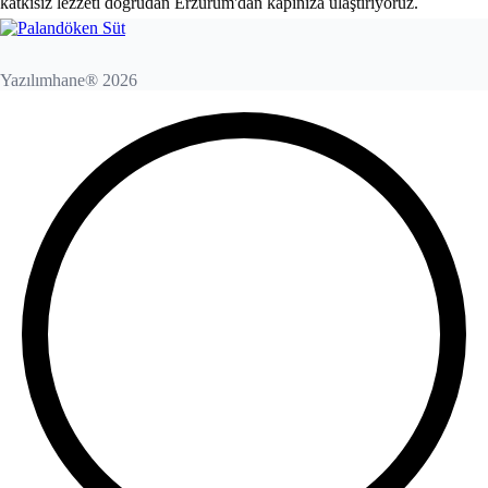
katkısız lezzeti doğrudan Erzurum'dan kapınıza ulaştırıyoruz.
Yazılımhane® 2026