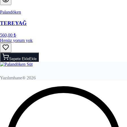
Palandöken
TEREYAĞ
560,00 ₺
Henüz yorum yok
Sepete Ekle
Ekle
Yazılımhane® 2026