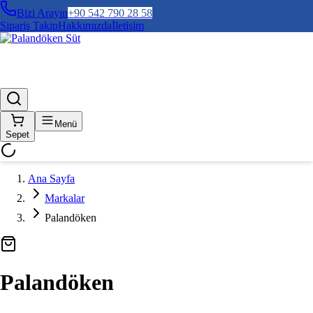
Bizi Arayın
+90 542 790 28 58
Sipariş Takip
Hakkımızda
İletişim
Menü
Sepet
Ana Sayfa
Markalar
Palandöken
Palandöken