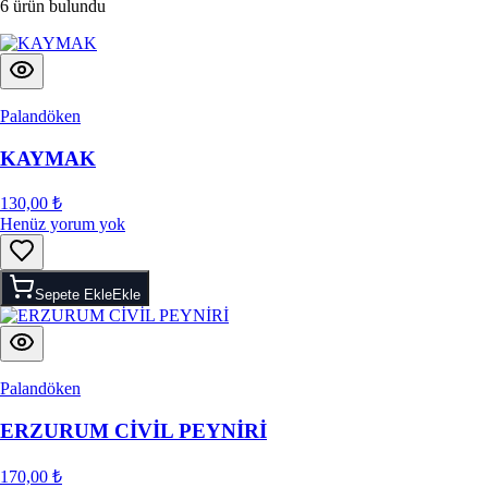
6 ürün bulundu
Palandöken
KAYMAK
130,00 ₺
Henüz yorum yok
Sepete Ekle
Ekle
Palandöken
ERZURUM CİVİL PEYNİRİ
170,00 ₺