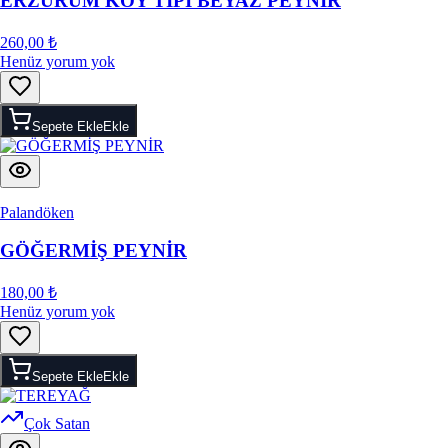
ERZURUM KÖY TİPİ BEYAZ PEYNİR
260,00 ₺
Henüz yorum yok
Sepete Ekle
Ekle
Palandöken
GÖĞERMİŞ PEYNİR
180,00 ₺
Henüz yorum yok
Sepete Ekle
Ekle
Çok Satan