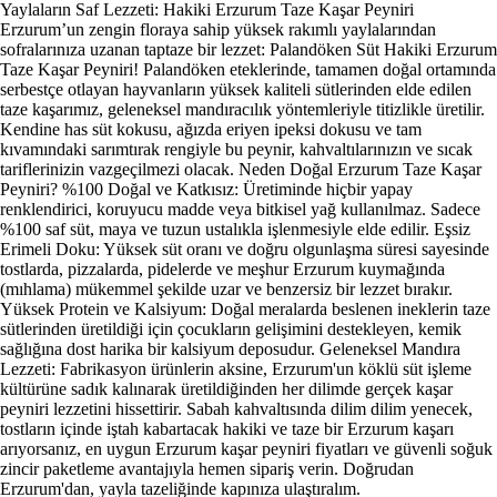
Yaylaların Saf Lezzeti: Hakiki Erzurum Taze Kaşar Peyniri
Erzurum’un zengin floraya sahip yüksek rakımlı yaylalarından
sofralarınıza uzanan taptaze bir lezzet: Palandöken Süt Hakiki Erzurum
Taze Kaşar Peyniri! Palandöken eteklerinde, tamamen doğal ortamında
serbestçe otlayan hayvanların yüksek kaliteli sütlerinden elde edilen
taze kaşarımız, geleneksel mandıracılık yöntemleriyle titizlikle üretilir.
Kendine has süt kokusu, ağızda eriyen ipeksi dokusu ve tam
kıvamındaki sarımtırak rengiyle bu peynir, kahvaltılarınızın ve sıcak
tariflerinizin vazgeçilmezi olacak. Neden Doğal Erzurum Taze Kaşar
Peyniri? %100 Doğal ve Katkısız: Üretiminde hiçbir yapay
renklendirici, koruyucu madde veya bitkisel yağ kullanılmaz. Sadece
%100 saf süt, maya ve tuzun ustalıkla işlenmesiyle elde edilir. Eşsiz
Erimeli Doku: Yüksek süt oranı ve doğru olgunlaşma süresi sayesinde
tostlarda, pizzalarda, pidelerde ve meşhur Erzurum kuymağında
(mıhlama) mükemmel şekilde uzar ve benzersiz bir lezzet bırakır.
Yüksek Protein ve Kalsiyum: Doğal meralarda beslenen ineklerin taze
sütlerinden üretildiği için çocukların gelişimini destekleyen, kemik
sağlığına dost harika bir kalsiyum deposudur. Geleneksel Mandıra
Lezzeti: Fabrikasyon ürünlerin aksine, Erzurum'un köklü süt işleme
kültürüne sadık kalınarak üretildiğinden her dilimde gerçek kaşar
peyniri lezzetini hissettirir. Sabah kahvaltısında dilim dilim yenecek,
tostların içinde iştah kabartacak hakiki ve taze bir Erzurum kaşarı
arıyorsanız, en uygun Erzurum kaşar peyniri fiyatları ve güvenli soğuk
zincir paketleme avantajıyla hemen sipariş verin. Doğrudan
Erzurum'dan, yayla tazeliğinde kapınıza ulaştıralım.