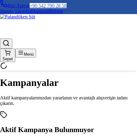
Bizi Arayın
+90 542 790 28 58
Sipariş Takip
Hakkımızda
İletişim
Menü
Sepet
Kampanyalar
Aktif kampanyalarımızdan yararlanın ve avantajlı alışverişin tadını
çıkarın.
Aktif Kampanya Bulunmuyor